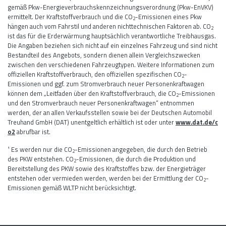
gemäß Pkw-Energieverbrauchskennzeichnungsverordnung (Pkw-EnVKV)
ermittelt. Der Kraftstoffverbrauch und die CO
-Emissionen eines Pkw
2
hängen auch vom Fahrstil und anderen nichttechnischen Faktoren ab. CO
2
ist das für die Erderwärmung hauptsächlich verantwortliche Treibhausgas.
Die Angaben beziehen sich nicht auf ein einzelnes Fahrzeug und sind nicht
Bestandteil des Angebots, sondern dienen allein Vergleichszwecken
zwischen den verschiedenen Fahrzeugtypen. Weitere Informationen zum
offiziellen Kraftstoffverbrauch, den offiziellen spezifischen CO
-
2
Emissionen und ggf. zum Stromverbrauch neuer Personenkraftwagen
können dem „Leitfaden über den Kraftstoffverbrauch, die CO
-Emissionen
2
und den Stromverbrauch neuer Personenkraftwagen“ entnommen
werden, der an allen Verkaufsstellen sowie bei der Deutschen Automobil
Treuhand GmbH (DAT) unentgeltlich erhältlich ist oder unter
www.dat.de/c
o2
abrufbar ist.
¹ Es werden nur die CO
-Emissionen angegeben, die durch den Betrieb
2
des PKW entstehen. CO
-Emissionen, die durch die Produktion und
2
Bereitstellung des PKW sowie des Kraftstoffes bzw. der Energieträger
entstehen oder vermieden werden, werden bei der Ermittlung der CO
-
2
Emissionen gemäß WLTP nicht berücksichtigt.