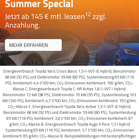
Summer Special
12
Jetzt ab 145 € mtl. leasen
zzgl.
Anzahlung.
MEHR ERFAHREN
Energieverbrauch Toyota Yaris Cross Basis 1,5-l-VVT-iE Hybrid, Benzinmotor
68 kW (92 PS) und Elektromotor 59 kW (80 PS), Systemleistung 85 kW (116
PS); kombiniert: 4,4 l/100 km; CO
-Emissionen kombiniert: 100 g/km; CO
-
2
2
Klasse C. Energieverbrauch Toyota C-HR Active 1,8-l-VVT-i Hybrid:
Benzinmotor 72 kW (98 PS), Elektromotor 70 kW (95 PS), Systemleistung 103
kW (140 PS); kombiniert: 4,7 l/100 km; CO
-Emissionen kombiniert: 105 g/km;
2
CO
-Klasse C. Energieverbrauch Toyota Yaris Active 1,5-l-VVT-iE Hybrid,
2
Benzinmotor 68 kW (92 PS) und Elektromotor 59 kW (80 PS), Systemleistung
85 kW (116 PS); kombiniert: 3,8 l/100 km; CO
-Emissionen kombiniert: 87
2
g/km; CO
-Klasse B. Energieverbrauch Toyota Aygo X Pure 1,5 l Hybrid
2
Systemleistung 85 kW (116 PS); kombiniert: 3,7 l/100 km; CO
-Emissionen
2
kombiniert: 85 g/km; CO
-Klasse B. Beispielabbildungen mit kostenpflichtiger
2